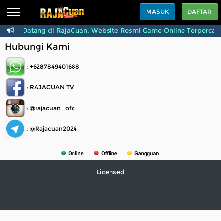
Beranda
MASUK
DAFTAR
lamat Datang di RajaCuan, Website Resmi Game Online Terpercaya 
Sports
BARU
PROMO
Hubungi Kami
Live Casino
BARU
: +6287849401688
IDNPoker
BARU
: RAJACUAN TV
Slots
PROMO
: @rajacuan_ofc
IDNLIVE
BARU
: @Rajacuan2024
Stream N Spin
Arcade
PROMO
Licensed
Table Games
Lottery
BARU
PROMO
IDNRaffle