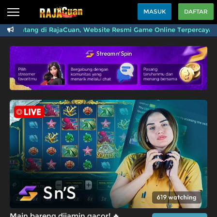
Beranda
MASUK
DAFTAR
mat Datang di RajaCuan, Website Resmi Game Online Terpercaya 24
Sports
BARU
PROMO
Live Casino
BARU
IDNPoker
BARU
Slots
PROMO
IDNLIVE
BARU
Stream N Spin
Arcade
PROMO
Table Games
Lottery
BARU
PROMO
IDNRaffle
Main bareng dijamin gacor! 🔥